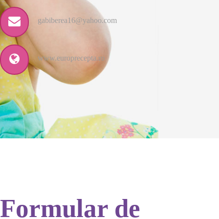
gabiberea16@yahoo.com
www.europrecepta.ro
Formular de